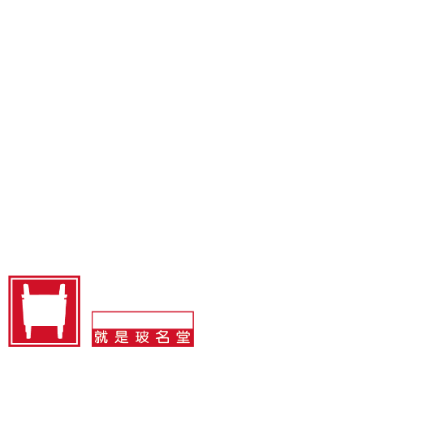
首页
项目案例
北京玻名堂玻璃有限公司
地址：北京市通州区光机电一体化产业基地
电话：400-180-1060
邮箱：info@bomingtang.com