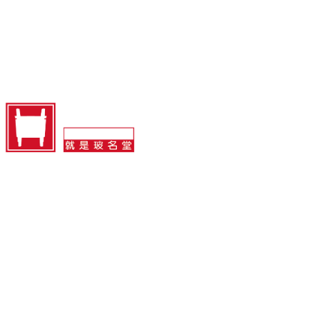
首页
项目案例
海派艺术馆
抗弯低反玻璃
北京玻名堂玻璃有限公司
地址：北京市通州区光机电一体化产业基地
电话：400-180-1060
邮箱：info@bomingtang.com