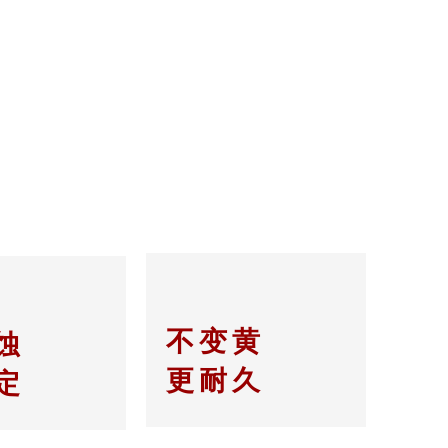
不变黄
蚀
更耐久
定