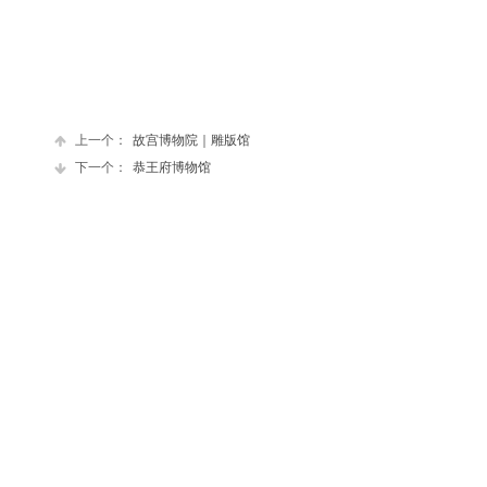
上一个：
故宫博物院｜雕版馆
下一个：
恭王府博物馆