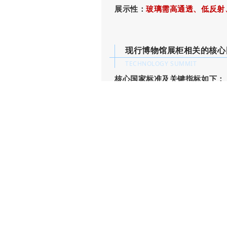
展示性：
玻璃需高通透、低反射
现行博物馆展柜相关的核心
TECHNOLOGY SUMMIT
核心国家标准及关键指标如下：
GB/T36110-2018《文物展
按换气率分级，高密封展柜≤0.5d⁻
密封展柜。
GB/T36111-2018《文物
全夹层玻璃，
宜选用低反射玻璃
T/WWXT0041-2020《博物
材质需用夹层玻璃（优先低反射
部须抛光，无磕边掉角。