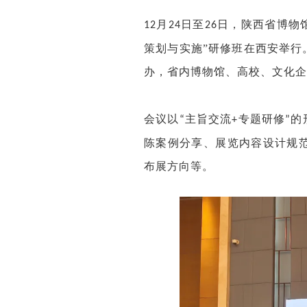
月
日至
日，陕西省博物
12
24
26
策划与实施”研修班在西安举行
办，
省内博物馆、高校、文化企
会议
以
主旨交流
专题研修
的
“
+
”
陈案例分享、展览内容设计规
布展方向等
。