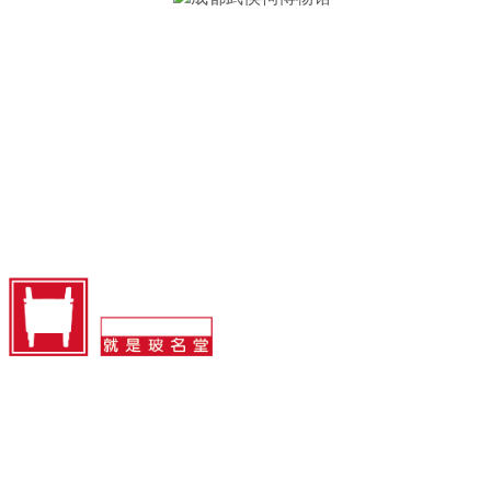
成都武侯祠博物馆
首页
项目案例
换新服务
北京玻名堂玻璃有限公司
地址：北京市通州区光机电一体化产业基地
电话：400-180-1060
邮箱：info@bomingtang.com